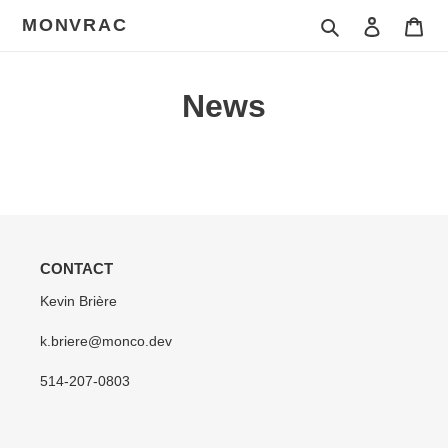
Passer
MONVRAC
Rechercher
Se connec
Pan
au
contenu
News
CONTACT
Kevin Brière
k.briere@monco.dev
514-207-0803