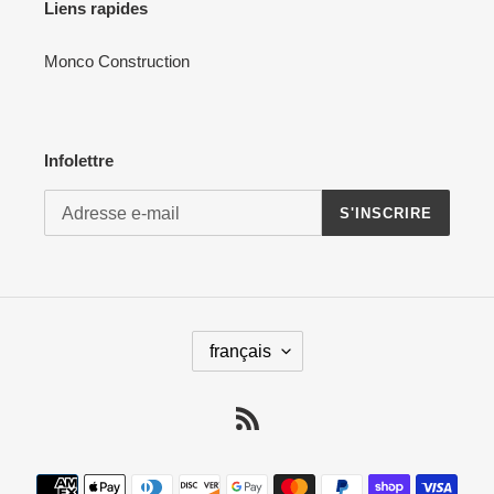
Liens rapides
Monco Construction
Infolettre
S'INSCRIRE
L
français
A
N
G
RSS
U
E
Moyens